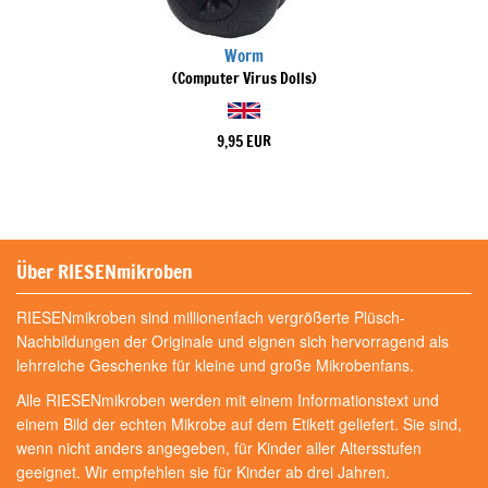
Worm
(Computer Virus Dolls)
9,95 EUR
Über RIESENmikroben
RIESENmikroben sind millionenfach vergrößerte Plüsch-
Nachbildungen der Originale und eignen sich hervorragend als
lehrreiche Geschenke für kleine und große Mikrobenfans.
Alle RIESENmikroben werden mit einem Informationstext und
einem Bild der echten Mikrobe auf dem Etikett geliefert. Sie sind,
wenn nicht anders angegeben, für Kinder aller Altersstufen
geeignet. Wir empfehlen sie für Kinder ab drei Jahren.