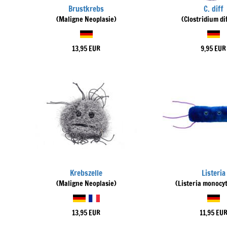
Brustkrebs
C. diff
(Maligne Neoplasie)
(Clostridium dif
13,95 EUR
9,95 EUR
Krebszelle
Listeria
(Maligne Neoplasie)
(Listeria monocy
13,95 EUR
11,95 EU