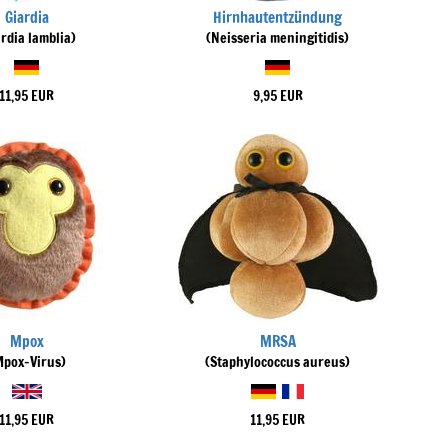
Giardia
Hirnhautentzündung
ardia lamblia)
(Neisseria meningitidis)
11,95 EUR
9,95 EUR
Mpox
MRSA
Mpox-Virus)
(Staphylococcus aureus)
11,95 EUR
11,95 EUR