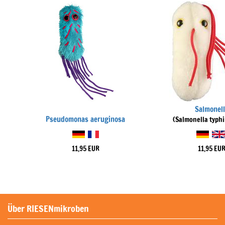
Salmonell
Pseudomonas aeruginosa
(Salmonella typh
11,95 EUR
11,95 EU
Über RIESENmikroben