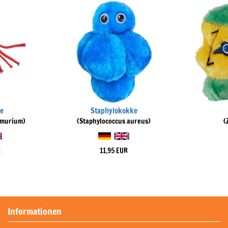
e
Staphylokokke
imurium)
(Staphylococcus aureus)
(
R
11,95 EUR
Informationen