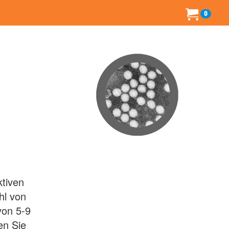
0
ktiven
hl von
von 5-9
en Sie