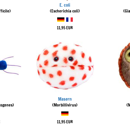
E. coli
ficile)
(Escherichia coli)
(Gi
11,95 EUR
Masern
togenes)
(Morbillivirus)
(
R
11,95 EUR