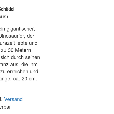
Schädel
cus)
in gigantischer,
inosaurier, der
razeit lebte und
 zu 30 Metern
 sich durch seinen
anz aus, die ihm
 zu erreichen und
Länge: ca. 20 cm.
l.
Versand
ferbar