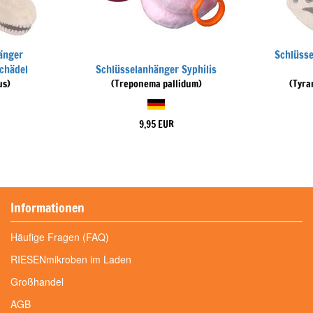
änger
Schlüsse
chädel
Schlüsselanhänger Syphilis
us)
(Treponema pallidum)
(Tyra
9,95 EUR
Informationen
Häufige Fragen (FAQ)
RIESENmikroben im Laden
Großhandel
AGB