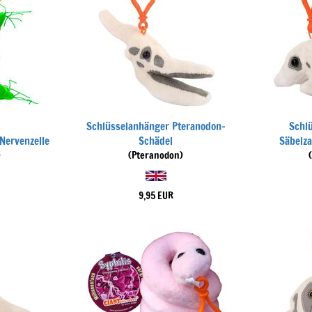
Schlüsselanhänger Pteranodon-
Schl
Nervenzelle
Schädel
Säbelza
)
(Pteranodon)
9,95 EUR