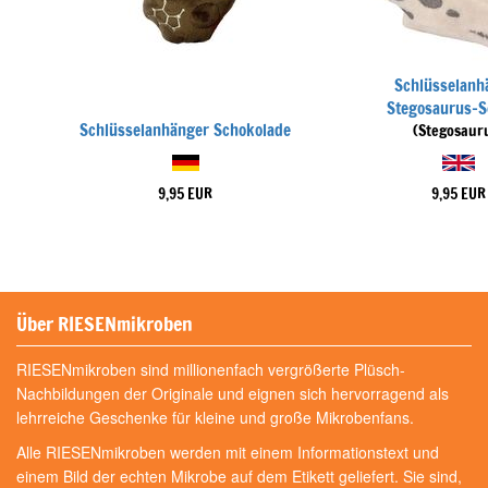
Schlüsselanh
Stegosaurus-S
Schlüsselanhänger Schokolade
(Stegosaur
9,95 EUR
9,95 EUR
Über RIESENmikroben
RIESENmikroben sind millionenfach vergrößerte Plüsch-
Nachbildungen der Originale und eignen sich hervorragend als
lehrreiche Geschenke für kleine und große Mikrobenfans.
Alle RIESENmikroben werden mit einem Informationstext und
einem Bild der echten Mikrobe auf dem Etikett geliefert. Sie sind,