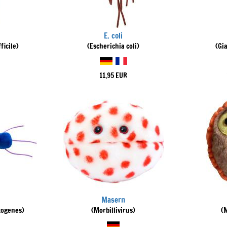
E. coli
ficile)
(Escherichia coli)
(Gi
11,95 EUR
Masern
togenes)
(Morbillivirus)
(