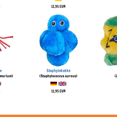
R
11,95 EUR
e
Staphylokokke
imurium)
(Staphylococcus aureus)
(
R
11,95 EUR