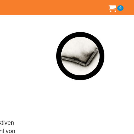
0
ktiven
hl von