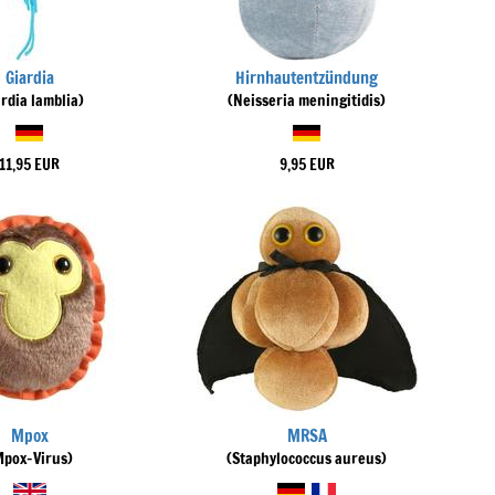
Giardia
Hirnhautentzündung
ardia lamblia)
(Neisseria meningitidis)
11,95 EUR
9,95 EUR
Mpox
MRSA
Mpox-Virus)
(Staphylococcus aureus)