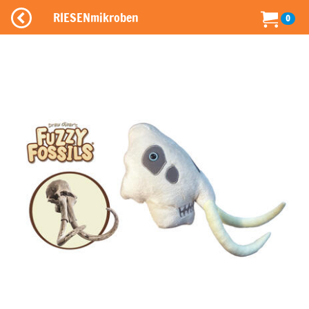
RIESENmikroben
0