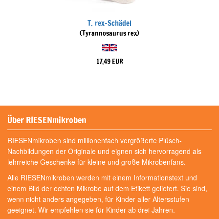
T. rex-Schädel
(Tyrannosaurus rex)
17,49 EUR
Über RIESENmikroben
RIESENmikroben sind millionenfach vergrößerte Plüsch-
Nachbildungen der Originale und eignen sich hervorragend als
lehrreiche Geschenke für kleine und große Mikrobenfans.
Alle RIESENmikroben werden mit einem Informationstext und
einem Bild der echten Mikrobe auf dem Etikett geliefert. Sie sind,
wenn nicht anders angegeben, für Kinder aller Altersstufen
geeignet. Wir empfehlen sie für Kinder ab drei Jahren.