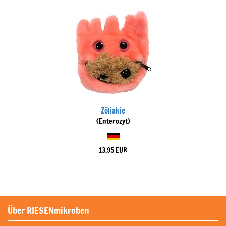
Zöliakie
(Enterozyt)
13,95 EUR
Über RIESENmikroben