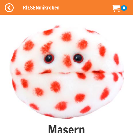
RIESENmikroben
0
Masern